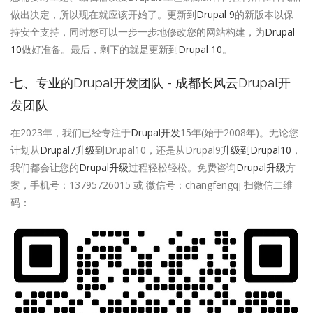
做出决定，所以现在就应该开始了。更新到
Drupal 9
的新版本以保
持安全支持，同时您可以一步一步地修改您的网站构建，为
Drupal
10
做好准备。最后，剩下的就是更新到
Drupal 10
。
七、专业的
Drupal开发
团队 - 成都长风云
Drupal开
发
团队
在2023年，我们已经专注于
Drupal开发
15年(始于2008年)。无论您
计划从
Drupal7升级
到Drupal10，还是从Drupal9
升级到Drupal10
，
我们都会让您的
Drupal升级
过程轻松轻松。免费咨询
Drupal升级
方
案，手机号：13795726015 或 微信号：changfengqj 扫微信二维
码：