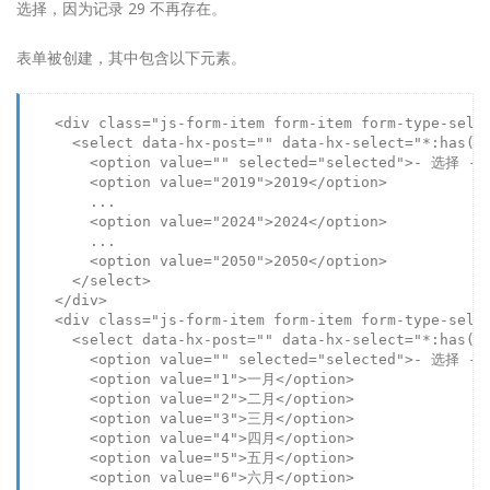
选择，因为记录 29 不再存在。
表单被创建，其中包含以下元素。
<
div
class
=
"js-form-item form-item form-type-sele
<
select
data-hx-post
=
""
data-hx-select
=
"*:has(
&
<
option
value
=
""
selected
=
"selected"
>
- 选择 -
<
<
option
value
=
"2019"
>
2019
</
option
>
        ...

<
option
value
=
"2024"
>
2024
</
option
>
        ...

<
option
value
=
"2050"
>
2050
</
option
>
</
select
>
</
div
>
<
div
class
=
"js-form-item form-item form-type-sele
<
select
data-hx-post
=
""
data-hx-select
=
"*:has(
&
<
option
value
=
""
selected
=
"selected"
>
- 选择 -
<
<
option
value
=
"1"
>
一月
</
option
>
<
option
value
=
"2"
>
二月
</
option
>
<
option
value
=
"3"
>
三月
</
option
>
<
option
value
=
"4"
>
四月
</
option
>
<
option
value
=
"5"
>
五月
</
option
>
<
option
value
=
"6"
>
六月
</
option
>