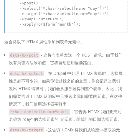
      ->
post
()

      ->
select
(
'*:has(>select[name="day"])'
)

      ->
target
(
'*:has(>select[name="day"])'
)

      ->
swap
(
'outerHTML'
)

      ->
applyTo
(
$form
[
'month'
]);

这会将以下 HTMX 属性添加到表单元素中。
- 这将向表单发送一个 POST 请求。由于我们
data-hx-post
没有为该方法添加值，它将自动使用当前路由。
- 在 Drupal 中处理 HTMX 表单时，选择属
data-hx-select
性是必不可少的。如果你读过我之前的文章，你会记得当我们
发出 HTMX 请求时，我们会从服务器得到整个表单。因此，我
们需要告诉 HTMX 从响应中只挑选出我们需要的元素。在这种
情况下，我们使用选择器字符串
，它告诉 HTMX 我们要找到
*:has(>select[name="day"]
名称为 "day" 的选择元素的
父元素
，即我们的日期选择元素。
- 这告诉 HTMX 将我们从响应中提取的元
data-hx-target