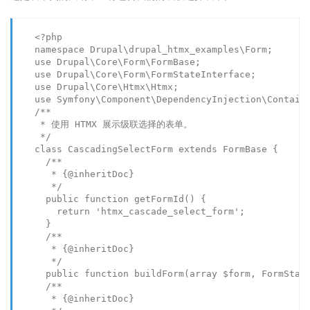
<?php
namespace
Drupal
\
drupal_htmx_examples
\
Form
;

use
Drupal
\
Core
\
Form
\
FormBase
;

use
Drupal
\
Core
\
Form
\
FormStateInterface
;

use
Drupal
\
Core
\
Htmx
\
Htmx
;

use
Symfony
\
Component
\
DependencyInjection
\
Contain
/**

     * 使用 HTMX 展示级联选择的表单。

     */
class
CascadingSelectForm
extends
FormBase
{

/**

       * {
@inheritDoc
}

       */
public
function
getFormId
(
) 
{

return
'htmx_cascade_select_form'
;

      }

/**

       * {
@inheritDoc
}

       */
public
function
buildForm
(
array
$form
, FormStat
/**

       * {
@inheritDoc
}
