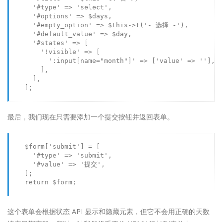
'#type'
 => 
'select'
,

'#options'
 => 
$days
,

'#empty_option'
 => 
$this
->
t
(
'- 选择 -'
),

'#default_value'
 => 
$day
,

'#states'
 => [

'!visible'
 => [

':input[name="month"]'
 => [
'value'
 => 
''
],

        ],

      ],

    ];

最后，我们现在只需要添加一个提交按钮并返回表单。
$form
[
'submit'
] = [

'#type'
 => 
'submit'
,

'#value'
 => 
'提交'
,

    ];

return
$form
;

这个表单会根据状态 API 显示和隐藏元素，但它不会用正确的天数