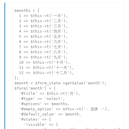
$months
 = [

1
 => 
$this
->
t
(
'一月'
),

2
 => 
$this
->
t
(
'二月'
),

3
 => 
$this
->
t
(
'三月'
),

4
 => 
$this
->
t
(
'四月'
),

5
 => 
$this
->
t
(
'五月'
),

6
 => 
$this
->
t
(
'六月'
),

7
 => 
$this
->
t
(
'七月'
),

8
 => 
$this
->
t
(
'八月'
),

9
 => 
$this
->
t
(
'九月'
),

10
 => 
$this
->
t
(
'十月'
),

11
 => 
$this
->
t
(
'十一月'
),

12
 => 
$this
->
t
(
'十二月'
),

    ];

$month
 = 
$form_state
->
getValue
(
'month'
);

$form
[
'month'
] = [

'#title'
 => 
$this
->
t
(
'月'
),

'#type'
 => 
'select'
,

'#options'
 => 
$months
,

'#empty_option'
 => 
$this
->
t
(
'- 选择 -'
),

'#default_value'
 => 
$month
,

'#states'
 => [

'!visible'
 => [
