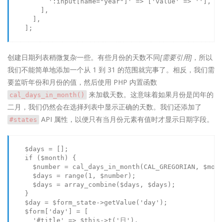
':input[name="year"]'
 => [
'value'
 => 
''
],

        ],

      ],

    ];

创建日期列表稍微复杂一些。有些月份的天数不同
[需要引用]
，所以
我们不能简单地添加一个从 1 到 31 的范围就完事了。相反，我们需
要监听年份和月份的值，然后使用 PHP 内置函数
来加载天数。这意味着如果月份是闰年的
cal_days_in_month()
二月，我们仍然会在选择列表中显示正确的天数。我们还添加了
API 属性，以便只有当月份元素有值时才显示日期字段。
#states
$days
 = [];

if
 (
$month
) {

$number
 = 
cal_days_in_month
(CAL_GREGORIAN, 
$mon
$days
 = 
range
(
1
, 
$number
);

$days
 = 
array_combine
(
$days
, 
$days
);

    }

$day
 = 
$form_state
->
getValue
(
'day'
);

$form
[
'day'
] = [

'#title'
 => 
$this
->
t
(
'日'
),
