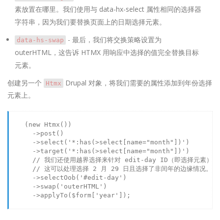
素放置在哪里。我们使用与 data-hx-select 属性相同的选择器
字符串，因为我们要替换页面上的日期选择元素。
- 最后，我们将交换策略设置为
data-hs-swap
outerHTML，这告诉 HTMX 用响应中选择的值完全替换目标
元素。
创建另一个
Drupal 对象，将我们需要的属性添加到年份选择
Htmx
元素上。
    (
new
Htmx
())

      ->
post
()

      ->
select
(
'*:has(>select[name="month"])'
)

      ->
target
(
'*:has(>select[name="month"])'
)

// 我们还使用越界选择来针对 edit-day ID（即选择元素
// 这可以处理选择 2 月 29 日且选择了非闰年的边缘情况。
      ->
selectOob
(
'#edit-day'
)

      ->
swap
(
'outerHTML'
)

      ->
applyTo
(
$form
[
'year'
]);
