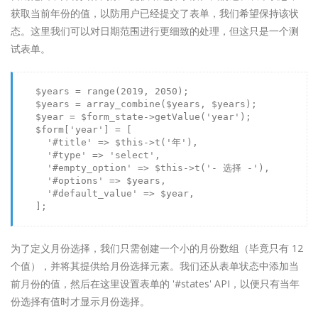
获取当前年份的值，以防用户已经提交了表单，我们希望保持该状
态。这里我们可以对日期范围进行更细致的处理，但这只是一个测
试表单。
$years
 = 
range
(
2019
, 
2050
);

$years
 = 
array_combine
(
$years
, 
$years
);

$year
 = 
$form_state
->
getValue
(
'year'
);

$form
[
'year'
] = [

'#title'
 => 
$this
->
t
(
'年'
),

'#type'
 => 
'select'
,

'#empty_option'
 => 
$this
->
t
(
'- 选择 -'
),

'#options'
 => 
$years
,

'#default_value'
 => 
$year
,

    ];

为了定义月份选择，我们只需创建一个小的月份数组（毕竟只有 12
个值），并将其提供给月份选择元素。我们还从表单状态中添加当
前月份的值，然后在这里设置表单的 '#states' API，以便只有当年
份选择有值时才显示月份选择。